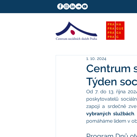
1. 10. 2024
Centrum s
Týden soc
Od 7. do 13. října 202
poskytovatelů sociáln
zapojí a srdečně zve
vybraných službách
.
pomáháme lidem v obtí
Program Dnů ot