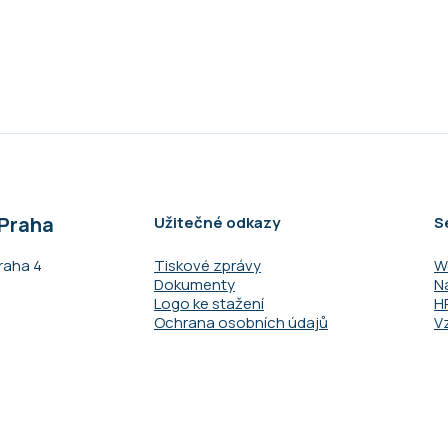
 Praha
Užitečné odkazy
S
raha 4​
Tiskové zprávy
W
Dokumenty
N
Logo ke stažení
H
Ochrana osobních údajů
V
a