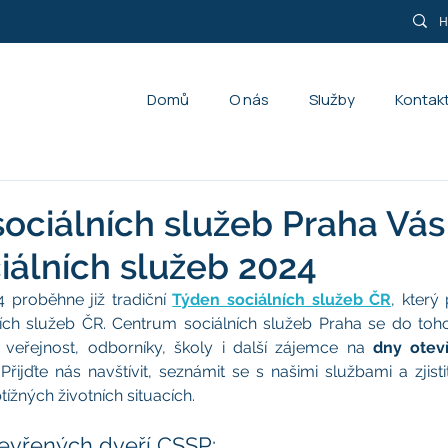
Domů
O nás
Služby
Kontak
ociálních služeb Praha Vás
iálních služeb 2024
4 proběhne již tradiční 
Týden sociálních služeb ČR
, který
ích služeb ČR. Centrum sociálních služeb Praha se do toho
 veřejnost, odborníky, školy i další zájemce na 
dny otev
 Přijďte nás navštívit, seznámit se s našimi službami a zjisti
žných životních situacích.
evřených dveří CSSP: