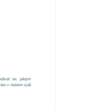
odívat se, jakým 
s v našem úsilí 