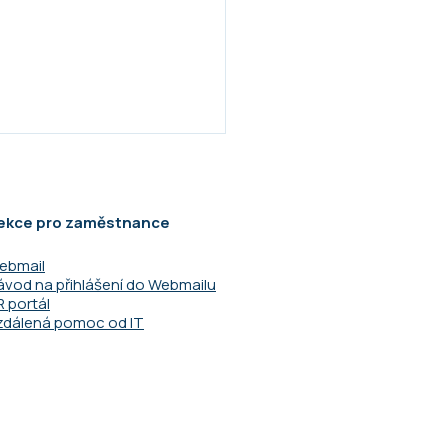
ekce pro zaměstnance
ebmail
ávod na přihlášení do Webmailu
R portál
zdálená pomoc od IT