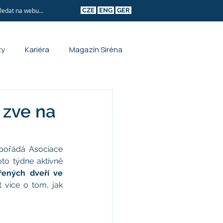
CZE
ENG
GER
ty
Kariéra
Magazín Siréna
 zve na
 pořádá Asociace 
to týdne aktivně 
řených dveří ve 
t více o tom, jak 