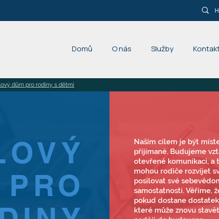
Domů
O nás
Služby
Kontak
lový dům pro rodiny s dětmi
LOVÝ
Naším cílem je být míste
přijímané. Budujeme vzt
otevřené komunikaci, a 
mohou rodiče rozvíjet s
 PRO
posilovat své sebevědom
samostatnosti. Věříme, 
pokud dostane dostatek 
DINY
které může znovu stavět