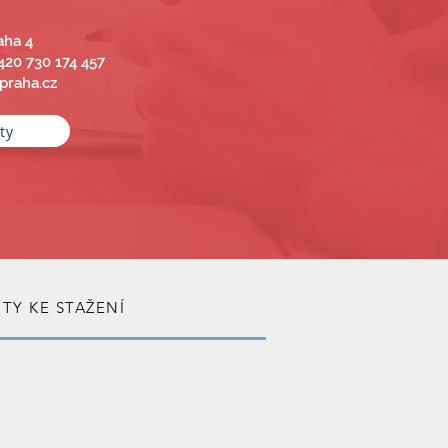
aha 4
20 730 174 457
praha.cz
ty
Y KE STAŽENÍ