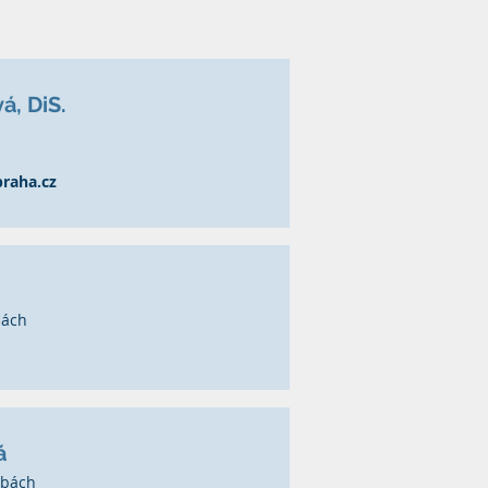
, DiS.
raha.cz
bách
á
žbách