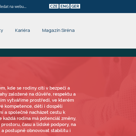
CZE
ENG
GER
ty
Kariéra
Magazín Siréna
m, kde se rodiny cítí v bezpečí a
ahy založené na důvěře, respektu a
tím vytváříme prostředí, ve kterém
vé kompetence, děti i dospělí
í a společně nacházet cestu k
že každá rodina má potenciál změny,
prostoru, času a lidské podpory, na
 a postupně obnovovat stabilitu i