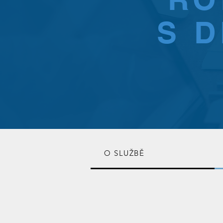
S D
O SLUŽBĚ