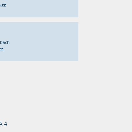
.cz
žbách
cz
A 4