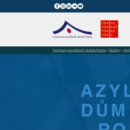
Centrum sociálních služeb Praha
>
Služby
>
Azy
AZY
DŮM
RO