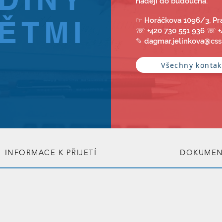
naději do budoucna.
ĚTMI
☞ Horáčkova 1096/3, Pr
☏ +420 730 551 936 ☏ +4
✎ dagmar.jelinkova@css
Všechny kontak
INFORMACE K PŘIJETÍ
DOKUMENT