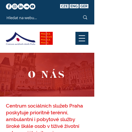
CZE
ENG
GER
O NÁS
Centrum sociálních služeb Praha
poskytuje prioritně terénní,
ambulantní i pobytové služby
široké škále osob v tíživé životní