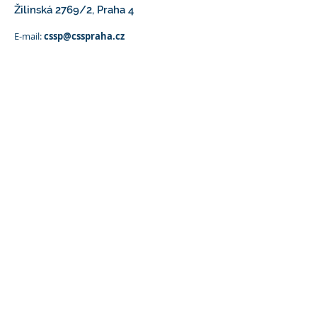
Žilinská 2769/2, Praha 4
E-mail:
cssp@csspraha.cz
Telefon:
+420
296 332 014
IČO:
70878277
ID datové schránky:
56uz5k6
Centrum sociálních služeb
Praha
Adresa ředitelství:
Žilinská 2769/2, Praha 4​
E-mail:
cssp@csspraha.cz
Telefon:
+420 296 332 014
IČO:
70878277
ID datové schránky:
56uz5k6
Užitečné odkazy
Tiskové zprávy
Dokumenty
Logo ke stažení
Ochrana osobních údajů