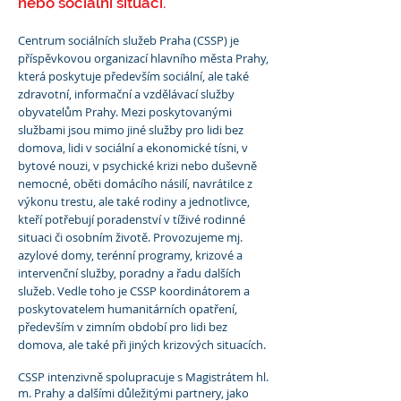
nebo sociální situaci.
Centrum sociálních služeb Praha (CSSP) je
příspěvkovou organizací hlavního města Prahy,
která poskytuje především sociální, ale také
zdravotní, informační a vzdělávací služby
obyvatelům Prahy. Mezi poskytovanými
službami jsou mimo jiné služby pro lidi bez
domova, lidi v sociální a ekonomické tísni, v
bytové nouzi, v psychické krizi nebo duševně
nemocné, oběti domácího násilí, navrátilce z
výkonu trestu, ale také rodiny a jednotlivce,
kteří potřebují poradenství v tíživé rodinné
situaci či osobním životě. Provozujeme mj.
azylové domy, terénní programy, krizové a
intervenční služby, poradny a řadu dalších
služeb. Vedle toho je CSSP koordinátorem a
poskytovatelem humanitárních opatření,
především v zimním období pro lidi bez
domova, ale také při jiných krizových situacích.
CSSP intenzivně spolupracuje s Magistrátem hl.
m. Prahy a dalšími důležitými partnery, jako