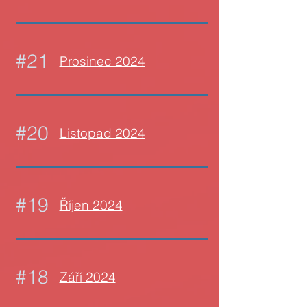
#21
Prosinec 2024
#20
Listopad 2024
#19
Říjen 2024
#18
Září 2024