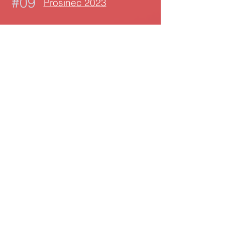
#09
Prosinec 2023
#08
Listopad 2023
#07
Říjen 2023
#06
Září 2023
#05
Srpen 2023