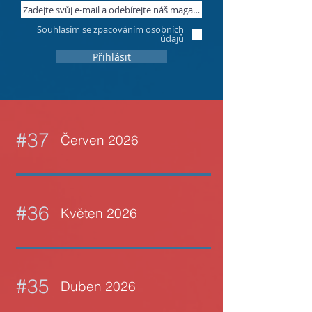
Souhlasím se zpacováním osobních
údajů
Přihlásit
#37
Červen 2026
#36
Květen 2026
#35
Duben 2026