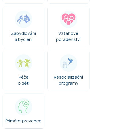
Zabydlování
Vztahové
a bydlení
poradenství
Péče
Resocializační
o děti
programy
Primární
prevence