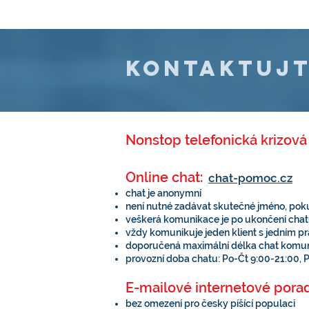
KONTAKTUJT
Nonstop telefonická krizov
Online chat:
chat-pomoc.cz
​
chat je anonymní
není nutné zadávat skutečné jméno, poku
veškerá komunikace je po ukončení cha
vždy komunikuje jeden klient s jedním p
doporučená maximální délka chat komuni
provozní doba chatu: Po-Čt 9:00-21:00, 
E-mailové internetové pora
bez omezení pro česky píšící populaci