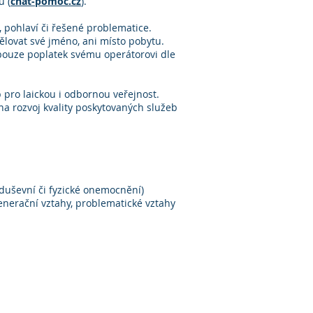
u (
chat-pomoc.cz
).
u, pohlaví či řešené problematice.
lovat své jméno, ani místo pobytu.
 pouze poplatek svému operátorovi dle
 pro laickou i odbornou veřejnost.
na rozvoj kvality poskytovaných služeb
 duševní či fyzické onemocnění)
enerační vztahy, problematické vztahy