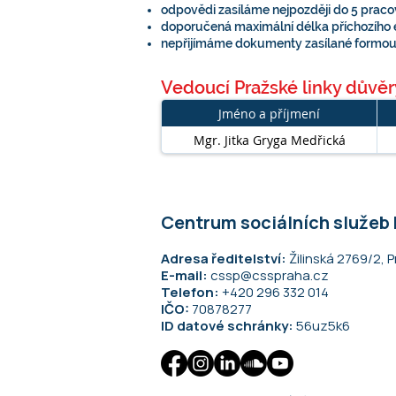
odpovědi zasíláme nejpozději do 5 prac
doporučená maximální délka příchozího 
nepřijímáme dokumenty zasílané formou 
Vedoucí Pražské linky důvě
Jméno a příjmení
Mgr. Jitka Gryga Medřická
_
Centrum sociálních služeb
Adresa ředitelství:
Žilinská 2769/2, P
E-mail:
cssp@csspraha.cz
Telefon:
+420 296 332 014
IČO:
70878277
ID datové schránky:
56uz5k6