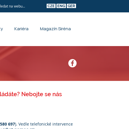
CZE
ENG
GER
ty
Kariéra
Magazín Siréna
ládáte? Nebojte se nás
 580 697
). Vedle telefonické intervence