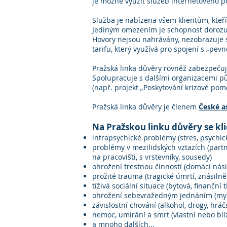
je možné využít služeb internetového po
Služba je nabízena všem klientům, kteří 
Jediným omezením je schopnost dorozumě
Hovory nejsou nahrávány, nezobrazuje se
tarifu, který využívá pro spojení s „pev
Pražská linka důvěry rovněž zabezpečuj
Spolupracuje s dalšími organizacemi půs
(např. projekt „Poskytování krizové po
Pražská linka důvěry je členem
České a
Na Pražskou linku důvěry se kli
intrapsychické problémy (stres, psychic
problémy v mezilidských vztazích (partn
na pracovišti, s vrstevníky, sousedy)
ohrožení trestnou činností (domácí násil
prožité trauma (tragické úmrtí, znásiln
tíživá sociální situace (bytová, finanční 
ohrožení sebevražedným jednáním (myš
závislostní chování (alkohol, drogy, hráčs
nemoc, umírání a smrt (vlastní nebo blí
a mnoho dalších...