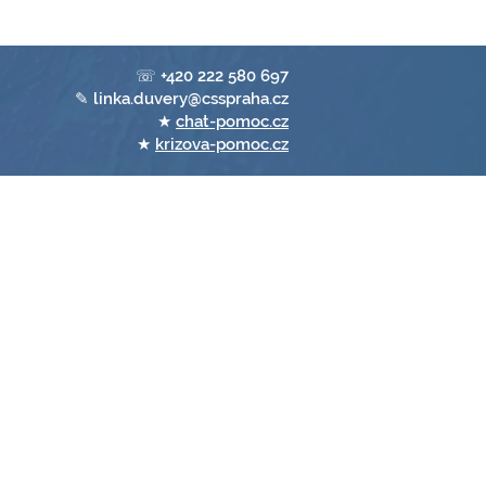
☏ +420 222 580 697
✎ linka.duvery@csspraha.cz
★
chat-pomoc.cz
★
krizova-pomoc.cz