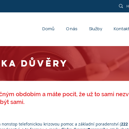
Domů
O nás
Služby
Kontak
NKA DŮVĚRY
očným obdobím a máte pocit, že už to sami nezv
být sami.
m nonstop telefonickou krizovou pomoc a základní poradenství (
222