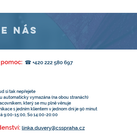
E NÁS
á pomoc
:
☎ +420 222 580 697
​
d si tak nepřejete
tu automaticky vymazána (na obou stranách)
racovníkem, který se mu plně věnuje
kace s jedním klientem v jednom dni je 90 minut
Pá 9:00-15:00, So 14:00-20:00
denství:
linka.duvery@csspraha.cz