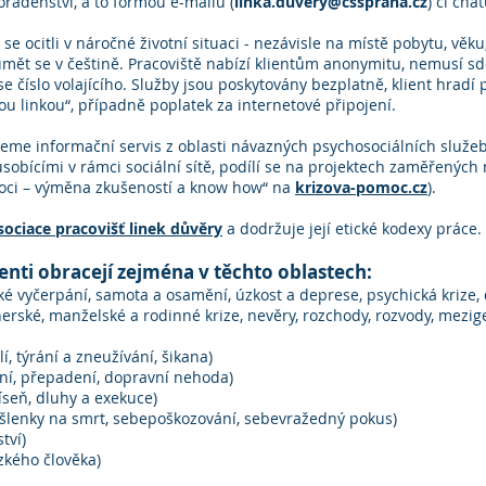
radenství, a to formou e-mailu (
linka.duvery@csspraha.cz
) či chat
se ocitli v náročné životní situaci - nezávisle na místě pobytu, věk
t se v češtině. Pracoviště nabízí klientům anonymitu, nemusí sdě
 číslo volajícího. Služby jsou poskytovány bezplatně, klient hradí
nou linkou“, případně poplatek za internetové připojení.
eme informační servis z oblasti návazných psychosociálních služeb
obícími v rámci sociální sítě, podílí se na projektech zaměřených 
moci – výměna zkušeností a know how“ na
krizova-pomoc.cz
).
sociace pracovišť linek důvěry
a dodržuje její etické kodexy práce.
enti obracejí zejména v těchto oblastech:
ké vyčerpání, samota a osamění, úzkost a deprese, psychická krize,
erské, manželské a rodinné krize, nevěry, rozchody, rozvody, mezig
í, týrání a zneužívání, šikana)
ění, přepadení, dopravní nehoda)
tíseň, dluhy a exekuce)
lenky na smrt, sebepoškozování, sebevražedný pokus)
tví)
zkého člověka)