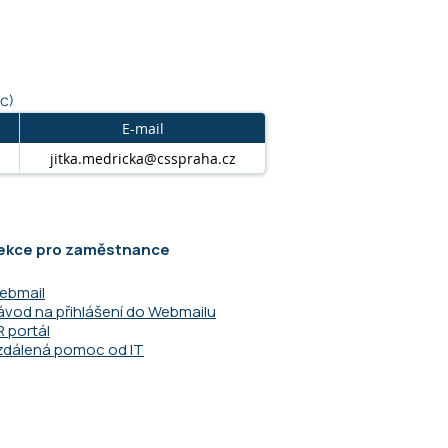
c)
E-mail
jitka.medricka@csspraha.cz
ekce pro zaměstnance
ebmail
ávod na přihlášení do Webmailu
R portál
zdálená pomoc od IT