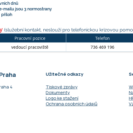
ovních dnů
e-mailu jsou 3 normostrany
příloh
ry
(služební kontakt, neslouží pro telefonickou krizovou pomo
Pracovní pozice
Telefon
vedoucí pracoviště
736 469 196
 Praha
Užitečné odkazy
S
raha 4​
Tiskové zprávy
W
Dokumenty
N
Logo ke stažení
H
Ochrana osobních údajů
V