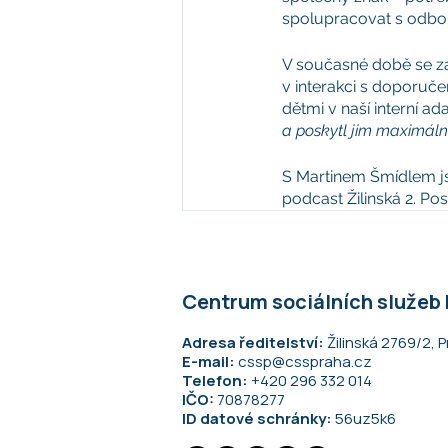
spolupracovat s odbor
V současné době se zam
v interakci s doporuč
dětmi v naší interní ad
a poskytl jim maximáln
S Martinem Šmídlem js
podcast Žilinská 2. Po
Centrum sociálních služeb
Adresa ředitelství:
Žilinská 2769/2, P
E-mail:
cssp@csspraha.cz
Telefon:
+420 296 332 014
IČO:
70878277
ID datové schránky:
56uz5k6