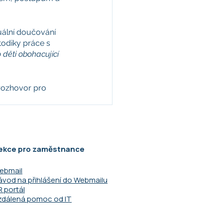
uální doučování 
odiky práce s 
 děti obohacující 
rozhovor pro 
ekce pro zaměstnance
ebmail
ávod na přihlášení do Webmailu
R portál
zdálená pomoc od IT