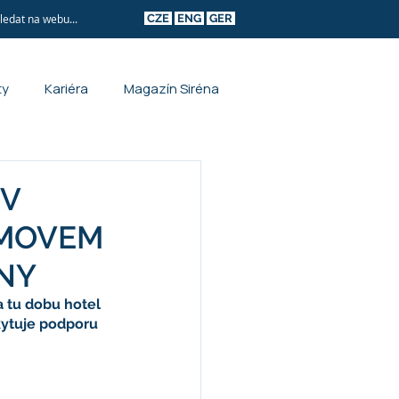
CZE
ENG
GER
ty
Kariéra
Magazín Siréna
 V
OMOVEM
INY
a tu dobu hotel 
kytuje podporu 