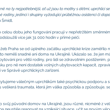
 na ty nejpotřebnější, ať už jsou to matky s dětmi, uprchlíci se
 rodiny, jedinci i skupiny vyžadující průběžnou asistenci či dop
 Šmídl. 
 celou dobu jeho fungování pracují v nepřetržitém směnném
dsloužili více jak 31 000 hodin v přímé péči. 
užeb Praha se od úplného začátku uprchlické krize zaměřilo
ří to neměli snadné ani doma na Ukrajině. Ukázalo se, že jen m
tování pro větší rodiny, pro lidi se zdravotním postižením, p
ku pro ně není dostatek volných ubytovacích kapacit, zpravid
í ve Správě uprchlických zařízení. 
ytujeme válečným uprchlíkům také psychickou podporu a so
s veškerá traumata, která jim válka způsobila a způsobuje, se 
šli o svůj původní domov na Ukrajině, jsou různé, nicméně z velk
ba neustále reagovat na vznikající situace, učit se novým v