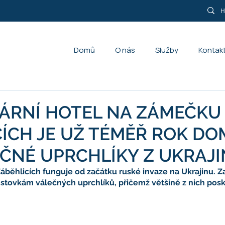
Domů
O nás
Služby
Kontak
ÁRNÍ HOTEL NA ZÁMEČKU
CÍCH JE UŽ TÉMĚŘ ROK D
ČNÉ UPRCHLÍKY Z UKRAJ
áběhlicích funguje od začátku ruské invaze na Ukrajinu. Z
 stovkám válečných uprchlíků, přičemž většině z nich pos