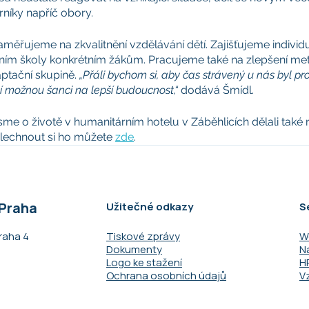
níky napříč obory. 
ěřujeme na zkvalitnění vzdělávání dětí. Zajišťujeme individ
ením školy konkrétním žákům. Pracujeme také na zlepšení met
aptační skupině. 
„Přáli bychom si, aby čas strávený u nás byl pro
í možnou šanci na lepší budoucnost,“
 dodává Šmídl. 
me o životě v humanitárním hotelu v Záběhlicích dělali také 
slechnout si ho můžete 
zde
. 
 Praha
Užitečné odkazy
S
raha 4​
Tiskové zprávy
W
Dokumenty
N
Logo ke stažení
H
Ochrana osobních údajů
V