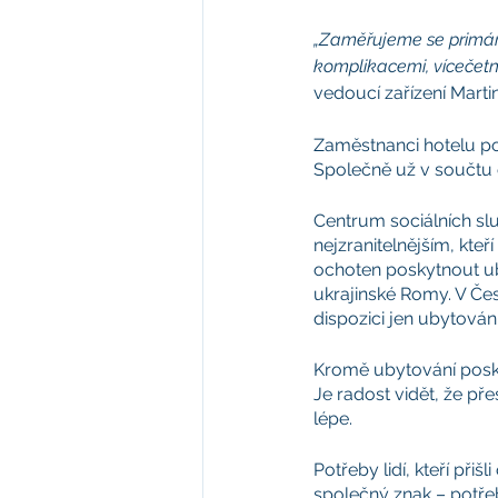
„Zaměřujeme se primárně
komplikacemi, vícečetné
vedoucí zařízení Martin
Zaměstnanci hotelu po
Společně už v součtu o
Centrum sociálních sl
nejzranitelnějším, kte
ochoten poskytnout uby
ukrajinské Romy. V Čes
dispozici jen ubytován
Kromě ubytování posk
Je radost vidět, že pře
lépe.
Potřeby lidí, kteří při
společný znak – potře