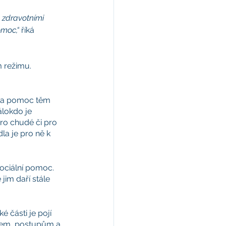
 zdravotními 
omoc,“
 říká 
 režimu. 
 na pomoc těm 
álokdo je 
ro chudé či pro 
la je pro ně k 
ciální pomoc. 
jim daří stále 
é části je pojí 
ěcem, postupům a 