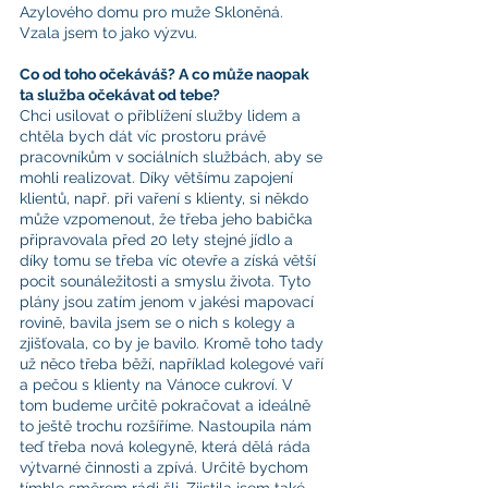
Azylového domu pro muže Skloněná. 
Vzala jsem to jako výzvu. 
Co od toho očekáváš? A co může naopak 
ta služba očekávat od tebe?
Chci usilovat o přiblížení služby lidem a 
chtěla bych dát víc prostoru právě 
pracovníkům v sociálních službách, aby se 
mohli realizovat. Díky většímu zapojení 
klientů, např. při vaření s klienty, si někdo 
může vzpomenout, že třeba jeho babička 
připravovala před 20 lety stejné jídlo a 
díky tomu se třeba víc otevře a získá větší 
pocit sounáležitosti a smyslu života. Tyto 
plány jsou zatím jenom v jakési mapovací 
rovině, bavila jsem se o nich s kolegy a 
zjišťovala, co by je bavilo. Kromě toho tady 
už něco třeba běží, například kolegové vaří 
a pečou s klienty na Vánoce cukroví. V 
tom budeme určitě pokračovat a ideálně 
to ještě trochu rozšíříme. Nastoupila nám 
teď třeba nová kolegyně, která dělá ráda 
výtvarné činnosti a zpívá. Určitě bychom 