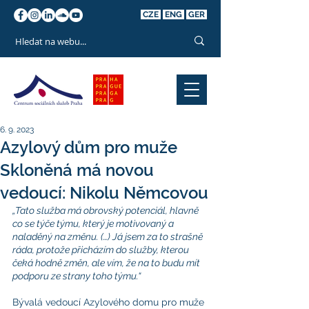
CZE
ENG
GER
6. 9. 2023
Azylový dům pro muže
Skloněná má novou
vedoucí: Nikolu Němcovou
„Tato služba má obrovský potenciál, hlavně 
co se týče týmu, který je motivovaný a 
naladěný na změnu. (…) Já jsem za to strašně 
ráda, protože přicházím do služby, kterou 
čeká hodně změn, ale vím, že na to budu mít 
podporu ze strany toho týmu.“
Bývalá vedoucí Azylového domu pro muže 