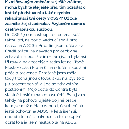
K zmiňovaným změnám se ještě vrátíme, 
mohla bych tě ale ještě před tím požádat o 
krátké představení a také o rychlou 
rekapitulaci tvé cesty v CSSP? Už zde 
zaznělo, že jsi začínala v Azylovém domě s 
ošetřovatelskou službou.
Do CSSP jsem nastoupila 1. června 2022, 
takže loni, na pozici vedoucí sociálního 
úseku na ADOSu. Před tím jsem dělala na 
úřadě práce, na dávkách pro osoby se 
zdravotním postižením – tam jsem byla asi 
tři roky a pak necelých sedm let na úřadě 
Městské části Praha 6, na oddělení sociální 
péče a prevence. Primárně jsem měla 
tedy trochu jinou cílovou skupinu, byli to z 
90 procent senioři a lidé se zdravotním 
postižením. Moje cesta do Centra byla 
vlastně trošičku náhoda (smích). Byla jsem 
tehdy na pohovoru ještě do jiné práce, 
kam jsem už měla nastoupit, čekal mě ale 
ještě pohovor na ADOS. Říkala jsem si, 
nebudu to rušit… nakonec se to ale úplně 
obrátilo a já jsem nastoupila na ADOS.