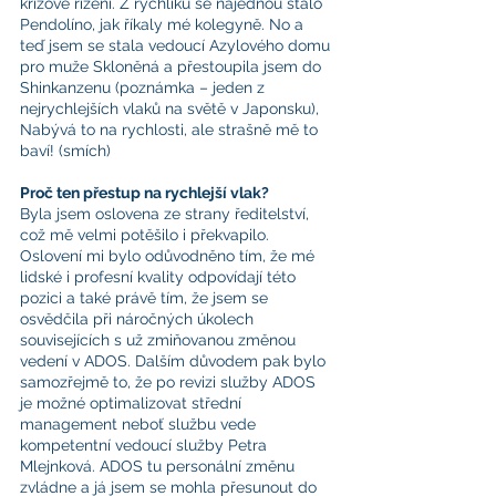
krizové řízení. Z rychlíku se najednou stalo 
Pendolíno, jak říkaly mé kolegyně. No a 
teď jsem se stala vedoucí Azylového domu 
pro muže Skloněná a přestoupila jsem do 
Shinkanzenu (poznámka – jeden z 
nejrychlejších vlaků na světě v Japonsku), 
Nabývá to na rychlosti, ale strašně mě to 
baví! (smích)
Proč ten přestup na rychlejší vlak?
Byla jsem oslovena ze strany ředitelství, 
což mě velmi potěšilo i překvapilo. 
Oslovení mi bylo odůvodněno tím, že mé 
lidské i profesní kvality odpovídají této 
pozici a také právě tím, že jsem se 
osvědčila při náročných úkolech 
souvisejících s už zmiňovanou změnou 
vedení v ADOS. Dalším důvodem pak bylo 
samozřejmě to, že po revizi služby ADOS 
je možné optimalizovat střední 
management neboť službu vede 
kompetentní vedoucí služby Petra 
Mlejnková. ADOS tu personální změnu 
zvládne a já jsem se mohla přesunout do 