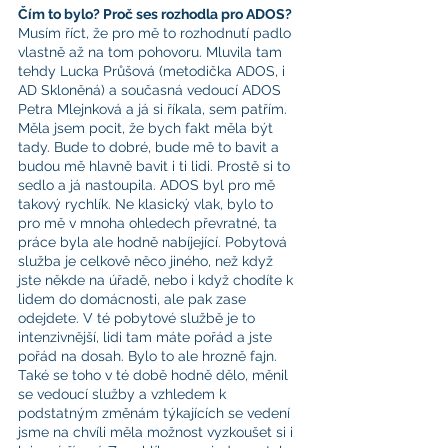
Čím to bylo? Proč ses rozhodla pro ADOS?
Musím říct, že pro mě to rozhodnutí padlo 
vlastně až na tom pohovoru. Mluvila tam 
tehdy Lucka Průšová (metodička ADOS, i 
AD Skloněná) a současná vedoucí ADOS 
Petra Mlejnková a já si říkala, sem patřím. 
Měla jsem pocit, že bych fakt měla být 
tady. Bude to dobré, bude mě to bavit a 
budou mě hlavně bavit i ti lidi. Prostě si to 
sedlo a já nastoupila. ADOS byl pro mě 
takový rychlík. Ne klasický vlak, bylo to 
pro mě v mnoha ohledech převratné, ta 
práce byla ale hodně nabíjející. Pobytová 
služba je celkově něco jiného, než když 
jste někde na úřadě, nebo i když chodíte k 
lidem do domácnosti, ale pak zase 
odejdete. V té pobytové službě je to 
intenzivnější, lidi tam máte pořád a jste 
pořád na dosah. Bylo to ale hrozně fajn. 
Také se toho v té době hodně dělo, měnil 
se vedoucí služby a vzhledem k 
podstatným změnám týkajících se vedení 
jsme na chvíli měla možnost vyzkoušet si i 