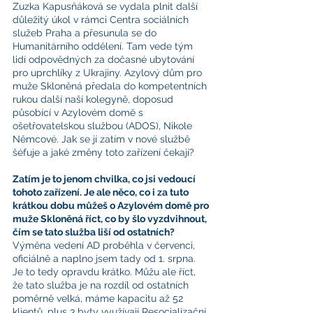
Zuzka Kapusňáková se vydala plnit další 
důležitý úkol v rámci Centra sociálních 
služeb Praha a přesunula se do 
Humanitárního oddělení. Tam vede tým 
lidí odpovědných za dočasné ubytování 
pro uprchlíky z Ukrajiny. Azylový dům pro 
muže Skloněná předala do kompetentních 
rukou další naší kolegyně, doposud 
působící v Azylovém domě s 
ošetřovatelskou službou (ADOS), Nikole 
Němcové. Jak se jí zatím v nové službě 
šéfuje a jaké změny toto zařízení čekají?
Zatím je to jenom chvilka, co jsi vedoucí 
tohoto zařízení. Je ale něco, co i za tuto 
krátkou dobu můžeš o Azylovém domě pro 
muže Skloněná říct, co by šlo vyzdvihnout, 
čím se tato služba liší od ostatních?
Výměna vedení AD proběhla v červenci, 
oficiálně a naplno jsem tady od 1. srpna. 
Je to tedy opravdu krátko. Můžu ale říct, 
že tato služba je na rozdíl od ostatních 
poměrně velká, máme kapacitu až 52 
klientů, plus 3 byty využívají Resocializační 