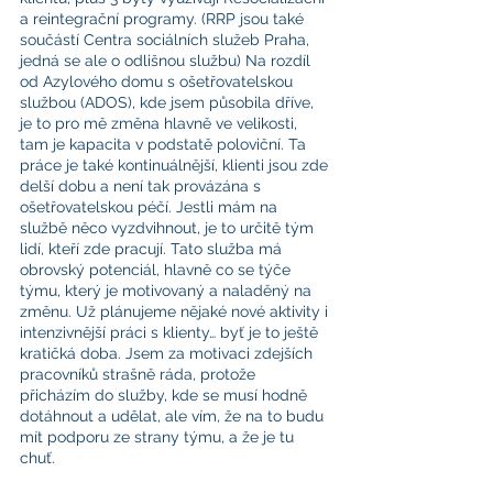
a reintegrační programy. (RRP jsou také 
součástí Centra sociálních služeb Praha, 
jedná se ale o odlišnou službu) Na rozdíl 
od Azylového domu s ošetřovatelskou 
službou (ADOS), kde jsem působila dříve, 
je to pro mě změna hlavně ve velikosti, 
tam je kapacita v podstatě poloviční. Ta 
práce je také kontinuálnější, klienti jsou zde 
delší dobu a není tak provázána s 
ošetřovatelskou péčí. Jestli mám na 
službě něco vyzdvihnout, je to určitě tým 
lidí, kteří zde pracují. Tato služba má 
obrovský potenciál, hlavně co se týče 
týmu, který je motivovaný a naladěný na 
změnu. Už plánujeme nějaké nové aktivity i 
intenzivnější práci s klienty… byť je to ještě 
kratičká doba. Jsem za motivaci zdejších 
pracovníků strašně ráda, protože 
přicházím do služby, kde se musí hodně 
dotáhnout a udělat, ale vím, že na to budu 
mít podporu ze strany týmu, a že je tu 
chuť.