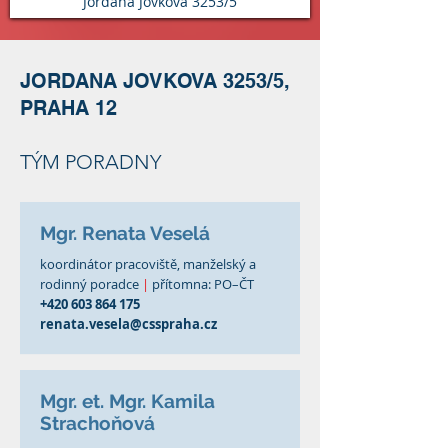
Jordana Jovkova 3253/5
JORDANA JOVKOVA
3253/5,
PRAHA 12
TÝM PORADNY
Mgr. Renata Veselá
koordinátor pracoviště, manželský a
rodinný poradce
|
přítomna: PO–ČT
+420 603 864 175
renata.vesela@csspraha.cz
Mgr. et. Mgr. Kamila
Strachoňová