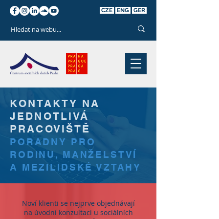
CZE
ENG
GER
KONTAKTY NA
JEDNOTLIVÁ
PRACOVIŠTĚ
PORADNY PRO
RODINU, MANŽELSTVÍ
A MEZI
LID
SKÉ VZTAHY
Noví klienti se nejprve objednávají
na úvodní konzultaci u sociálních