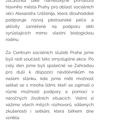
zúčastnila také náměstkyně primátora 
hlavního města Prahy pro oblast sociálních 
věcí Alexandra Udženija, která dlouhodobě 
podporuje rozvoj pěstounské péče a 
aktivity zaměřené na podporu dětí 
vyrůstajících mimo vlastní biologickou 
rodinu.
Za Centrum sociálních služeb Praha jsme 
byli rádi součástí této smysluplné akce. Po 
celý den jsme byli společně se Zahradou 
pro duši k dispozici návštěvníkům na 
našem stánku, kde jsme měli možnost 
setkat se s mnoha lidmi, kteří se zajímali o 
různé možnosti podpory a pomoci v 
náročných životních situacích. Velmi si 
vážíme všech milých rozhovorů, sdílených 
zkušeností i setkání, která během dne 
vznikla.