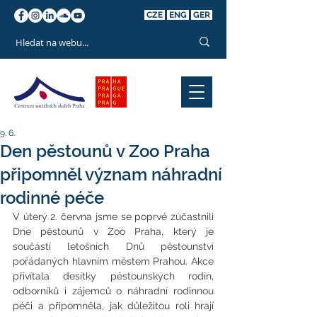
CZE
ENG
GER
9. 6.
Den pěstounů v Zoo Praha
připomněl význam náhradní
rodinné péče
V úterý 2. června jsme se poprvé zúčastnili 
Dne pěstounů v Zoo Praha, který je 
součástí letošních Dnů pěstounství 
pořádaných hlavním městem Prahou. Akce 
přivítala desítky pěstounských rodin, 
odborníků i zájemců o náhradní rodinnou 
péči a připomněla, jak důležitou roli hrají 