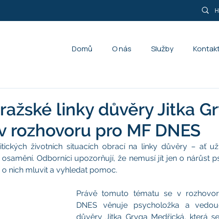
Domů
O nás
Služby
Kontak
ražské linky důvěry Jitka G
v rozhovoru pro MF DNES
ritických životních situacích obrací na linky důvěry – ať už
samění. Odborníci upozorňují, že nemusí jít jen o nárůst psy
u o nich mluvit a vyhledat pomoc.
Právě tomuto tématu se v rozhovor
DNES věnuje psycholožka a vedoucí
důvěry Jitka Gryga Medřická, která se