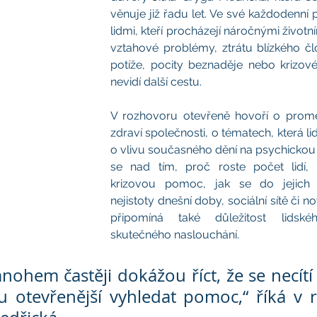
věnuje již řadu let. Ve své každodenní p
lidmi, kteří procházejí náročnými životní
vztahové problémy, ztrátu blízkého čl
potíže, pocity beznaděje nebo krizové
nevidí další cestu.
V rozhovoru otevřeně hovoří o prom
zdraví společnosti, o tématech, která lidé 
o vlivu současného dění na psychickou
se nad tím, proč roste počet lidí, kt
krizovou pomoc, jak se do jejich ž
nejistoty dnešní doby, sociální sítě či n
připomíná také důležitost lidské
skutečného naslouchání.
ohem častěji dokážou říct, že se necítí 
u otevřenější vyhledat pomoc,“ říká v 