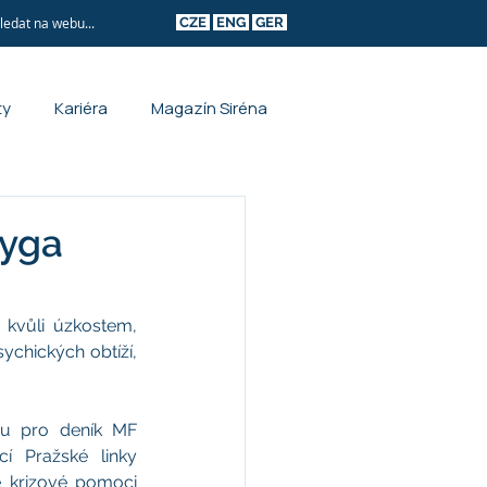
CZE
ENG
GER
ty
Kariéra
Magazín Siréna
ryga
 kvůli úzkostem, 
chických obtíží, 
u pro deník MF 
 Pražské linky 
 krizové pomoci 