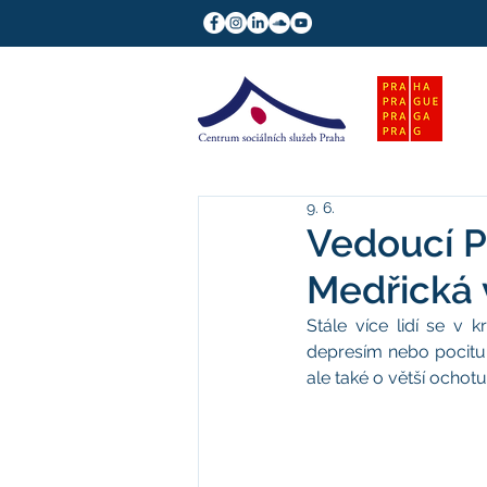
9. 6.
Vedoucí P
Medřická 
Stále více lidí se v k
depresím nebo pocitu o
ale také o větší ochot