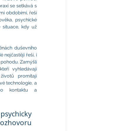
raxi se setkává s 
mi obdobími, řeší 
ověka, psychické 
 situace, kdy už 
ěnách duševního 
nejčastěji řeší, i 
 pohodu. Zamýšlí 
eří vyhledávají 
ivotů promítají 
ové technologie, a 
ho kontaktu a 
psychicky 
rozhovoru 