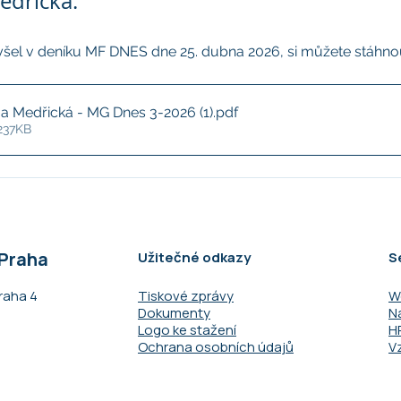
edřická.
vyšel v deníku MF DNES dne 25. dubna 2026, si můžete stáhno
a Medřická - MG Dnes 3-2026 (1)
.pdf
237KB
 Praha
Užitečné odkazy
S
raha 4​
Tiskové zprávy
W
Dokumenty
N
Logo ke stažení
H
Ochrana osobních údajů
V