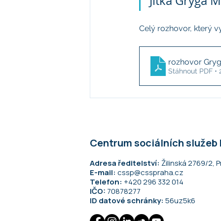
Jitka Gryga M
Celý rozhovor, který 
rozhovor Gryg
Stáhnout PDF • 
Centrum sociálních služeb
Adresa ředitelství:
Žilinská 2769/2, P
E-mail:
cssp@csspraha.cz
Telefon:
+420 296 332 014
IČO:
70878277
ID datové schránky:
56uz5k6