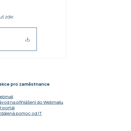
ut zde:
ekce pro zaměstnance
ebmail
ávod na přihlášení do Webmailu
R portál
zdálená pomoc od IT