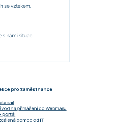
h se vztekem.
 s námi situaci 
ekce pro zaměstnance
ebmail
ávod na přihlášení do Webmailu
R portál
zdálená pomoc od IT