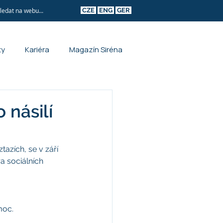
CZE
ENG
GER
ty
Kariéra
Magazín Siréna
 násilí
tazích, se v září 
a sociálních 
moc.