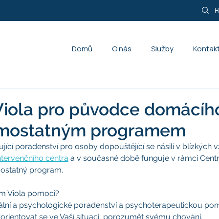
Domů
O nás
Služby
Kontak
iola pro původce domácího
samostatným programem
ující poradenství pro osoby dopouštějící se násilí v blízkých vz
ntervenčního centra
 a v současné době funguje v rámci Centr
ostatný program. 
m Viola pomoci?
ální a psychologické poradenství a psychoterapeutickou po
ientovat se ve Vaší situaci, porozumět svému chování.