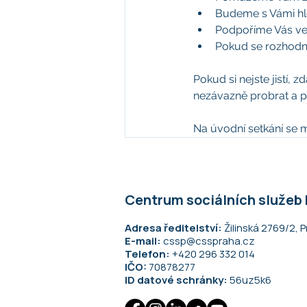
Budeme s Vámi hl
Podpoříme Vás v
Pokud se rozhodn
Pokud si nejste jistí,
nezávazně probrat a po
Na úvodní setkání se 
Centrum sociálních služeb
Adresa ředitelství:
Žilinská 2769/2, P
E-mail:
cssp@csspraha.cz
Telefon:
+420 296 332 014
IČO:
70878277
ID datové schránky:
56uz5k6