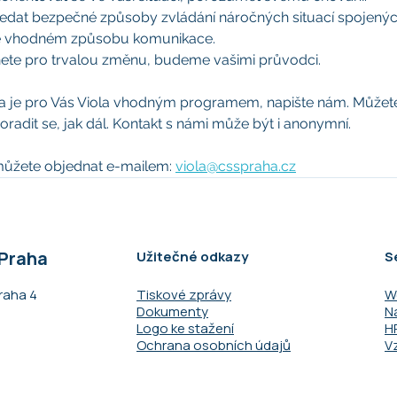
edat bezpečné způsoby zvládání náročných situací spojenýc
e vhodném způsobu komunikace.
ete pro trvalou změnu, budeme vašimi průvodci.
 zda je pro Vás Viola vhodným programem, napište nám. Můžete
radit se, jak dál. Kontakt s námi může být i anonymní.
můžete objednat e-mailem: 
viola@csspraha.cz
 Praha
Užitečné odkazy
S
raha 4​
Tiskové zprávy
W
Dokumenty
N
Logo ke stažení
H
Ochrana osobních údajů
V