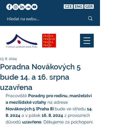
CZE
ENG
GER
13. 8. 2024
Poradna Novákových 5
bude 14. a 16. srpna
uzavřena
Pracoviště 
Poradny pro rodinu, manželství 
a mezilidské vztahy
 na adrese 
Novákových 5 (Praha 8) 
bude ve středu 
14. 
8. 2024
 a v pátek 
16. 8. 2024
 z provozních 
důvodů 
uzavřeno
. Děkujeme za pochopení.