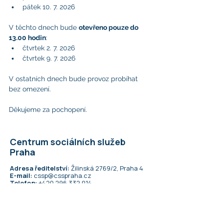
pátek 10. 7. 2026
V těchto dnech bude 
otevřeno pouze do 
13.00 hodin
:
čtvrtek 2. 7. 2026
čtvrtek 9. 7. 2026
V ostatních dnech bude provoz probíhat 
bez omezení.
Děkujeme za pochopení.
Centrum sociálních služeb
Praha
Adresa ředitelství:
Žilinská 2769/2, Praha 4​
E-mail:
cssp@csspraha.cz
Telefon:
+420 296 332 014
IČO:
70878277
ID datové schránky:
56uz5k6
Užitečné odkazy