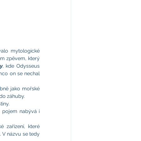
alo mytologické 
ým zpěvem, který 
y
, kde Odysseus 
mco on se nechal 
bně jako mořské 
 do záhuby.
tiny.
 pojem nabývá i 
é zařízení, které 
 V názvu se tedy 