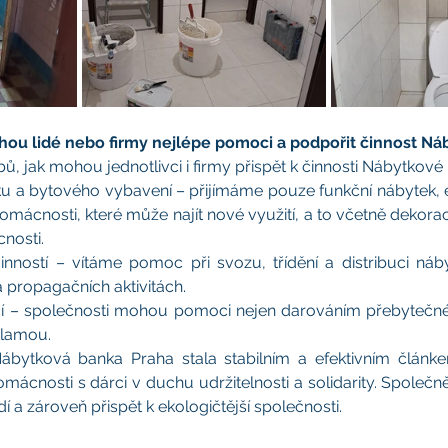
u lidé nebo firmy nejlépe pomoci a podpořit činnost Ná
ů, jak mohou jednotlivci i firmy přispět k činnosti Nábytkové 
 a bytového vybavení – přijímáme pouze funkční nábytek, e
omácnosti, které může najít nové využití, a to včetně dekorac
nosti.
nností – vítáme pomoc při svozu, třídění a distribuci nábyt
a propagačních aktivitách.
cí – společnosti mohou pomoci nejen darováním přebytečnéh
klamou.
Nábytková banka Praha stala stabilním a efektivním článk
mácnosti s dárci v duchu udržitelnosti a solidarity. Společn
dí a zároveň přispět k ekologičtější společnosti.