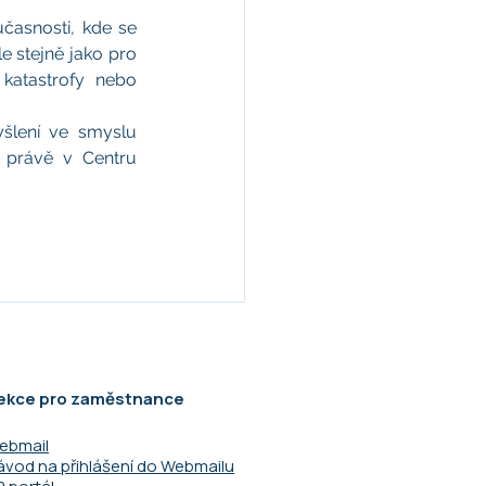
asnosti, kde se 
e stejně jako pro 
katastrofy nebo 
šlení ve smyslu 
í právě v Centru 
ekce pro zaměstnance
ebmail
ávod na přihlášení do Webmailu