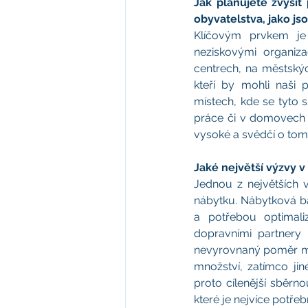
Jak plánujete zvýši
obyvatelstva, jako js
Klíčovým prvkem je 
neziskovými organiz
centrech, na městských
kteří by mohli naši 
místech, kde se tyto 
práce či v domovech p
vysoké a svědčí o to
Jaké největší výzvy v
Jednou z největších v
nábytku. Nábytková ba
a potřebou optimali
dopravními partnery 
nevyrovnaný poměr me
množství, zatímco jin
proto cílenější sběrn
které je nejvíce potřeb