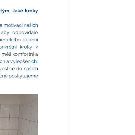
ým. Jaké kroky 
a motivaci našich 
 aby odpovídalo 
ienického zázemí 
krétní kroky k 
měli komfortní a 
h a vylepšeních, 
estice do našich 
lečně poskytujeme 