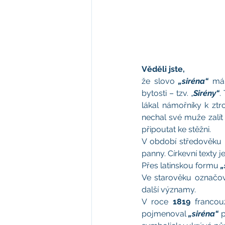
Věděli jste,
že slovo 
„siréna“
 má
bytosti – tzv. „
Sirény“
.
lákal námořníky k ztr
nechal své muže zalít
připoutat ke stěžni.
V období středověku 
panny. Církevní texty
Přes latinskou formu 
„
Ve starověku označov
další významy.
V roce 
1819
 francou
pojmenoval 
„siréna“
 