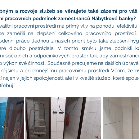
ným a rozvoje služeb se věnujete také zázemí pro váš t
ení pracovních podmínek zaměstnanců Nábytkové banky?
litní pracovní prostředí má přímý vliv na pohodu, efektivitu 
e zaměřili na zlepšení celkového pracovního prostředí,
odenní práce. Jednou z našich priorit bylo také zlepšení hyg
eré dlouho postrádala. V tomto směru jsme podnikli kon
í sociálních a odpočinkových prostor tak, aby zaměstnanci 
 výkon své činnosti. Současně pracujeme na dalších úpravác
čnějšímu a příjemnějšímu pracovnímu prostředí. Věřím, že inv
nejen v jejich spokojenosti, ale i v kvalitě služeb, které spo
třebují.