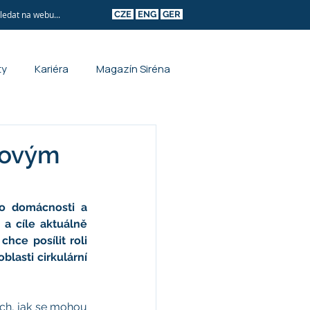
CZE
ENG
GER
ty
Kariéra
Magazín Siréna
novým
o domácnosti a 
a cíle aktuálně 
ce posílit roli 
lasti cirkulární 
ech, jak se mohou 