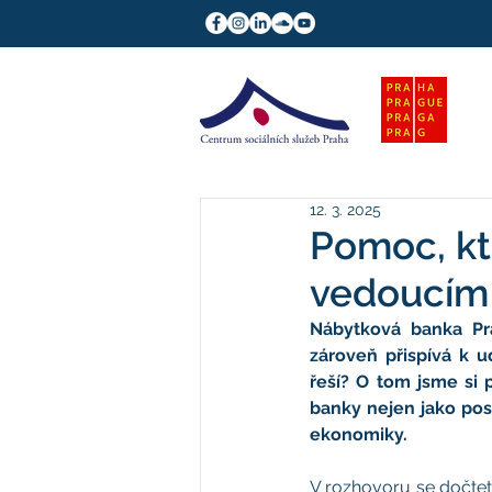
12. 3. 2025
Pomoc, kt
vedoucím
Nábytková banka Pr
zároveň přispívá k u
řeší? O tom jsme si 
banky nejen jako posk
ekonomiky.
V rozhovoru se dočtete