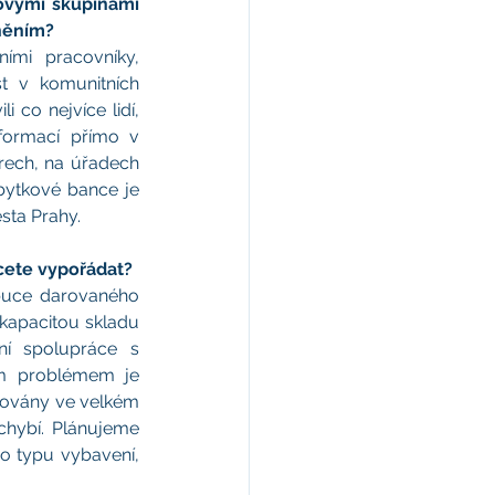
vými skupinami 
dněním?
mi pracovníky, 
t v komunitních 
 co nejvíce lidí, 
formací přímo v 
rech, na úřadech 
bytkové bance je 
sta Prahy.
hcete vypořádat?
ibuce darovaného 
kapacitou skladu 
ní spolupráce s 
ím problémem je 
ovány ve velkém 
chybí. Plánujeme 
o typu vybavení, 