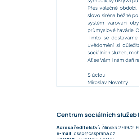
symbolicky ukrývá pův
Přes válečné období,
slovo siréna běžně použ
systém varování obyv
průmyslové havárie. 
Tímto se dostáváme k
uvědomění si důležito
sociálních služeb, mo
Ať se Vám i nám daří n
S úctou.
Miroslav Novotný
Centrum sociálních služeb
Adresa ředitelství:
Žilinská 2769/2, P
E-mail:
cssp@csspraha.cz