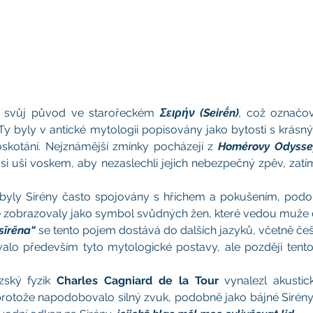
 svůj původ ve starořeckém 
Σειρήν (Seirḗn)
,
 což označov
 Ty byly v antické mytologii popisovány jako bytosti s krásn
oskotání. Nejznámější zmínky pocházejí z 
Homérovy Odysse
 si uši voskem, aby nezaslechli jejich nebezpečný zpěv, zatí
byly Sirény často spojovány s hříchem a pokušením, podo
 je zobrazovaly jako symbol svůdných žen, které vedou muže
sīrēna“
se tento pojem dostává do dalších jazyků, včetně češ
alo především tyto mytologické postavy, ale později tento
zský fyzik 
Charles Cagniard de la Tour
 vynalezl akustick
protože napodobovalo silný zvuk, podobně jako bájné Sirény.