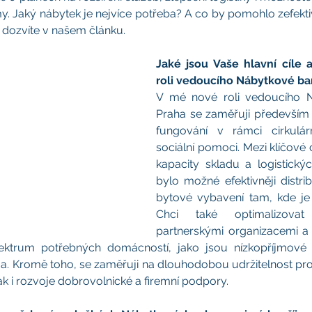
irmy. Jaký nábytek je nejvíce potřeba? A co by pomohlo zefektivn
dozvíte v našem článku.
Jaké jsou Vaše hlavní cíle a
roli vedoucího Nábytkové ba
V mé nové roli vedoucího N
Praha se zaměřuji především na
fungování v rámci cirkulár
sociální pomoci. Mezi klíčové cí
kapacity skladu a logistický
bylo možné efektivněji distri
bytové vybavení tam, kde je 
Chci také optimalizovat
partnerskými organizacemi a
spektrum potřebných domácností, jako jsou nízkopříjmové
ma. Kromě toho, se zaměřuji na dlouhodobou udržitelnost proj
tak i rozvoje dobrovolnické a firemní podpory.