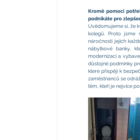
Kromě pomoci potřeb
podnikáte pro zlepš
Uvědomujeme si, že kva
kolegů. Proto jsme s
náročnosti jejich každ
nábytkové banky, kt
modernizaci a vybaven
důstojné podmínky pro
které přispějí k bezpe
zaměstnanců se odráží 
těm, kteří je nejvíce po