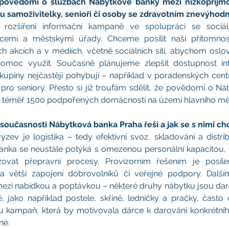
t povědomí o službách Nábytkové banky mezi nízkopříjmo
ou samoživitelky, senioři či osoby se zdravotním znevýho
rozšíření informační kampaně ve spolupráci se sociální
acemi a městskými úřady. Chceme posílit naši přítomnos
 akcích a v médiích, včetně sociálních sítí, abychom oslovili
pomoc využít. Současně plánujeme zlepšit dostupnost in
skupiny nejčastěji pohybují – například v poradenských cent
ro seniory. Přesto si již troufám sdělit, že povědomí o Ná
m téměř 1500 podpořených domácností na území hlavního mě
 současnosti Nábytková banka Praha řeší a jak se s nimi c
ýzev je logistika – tedy efektivní svoz, skladování a distr
nka se neustále potýká s omezenou personální kapacitou, 
zovat přepravní procesy. Provizorním řešením je posíle
a větší zapojení dobrovolníků či veřejné podpory. Dalš
zi nabídkou a poptávkou – některé druhy nábytku jsou dar
é, jako například postele, skříně, ledničky a pračky, často 
ou kampaň, která by motivovala dárce k darování konkrétníh
né.