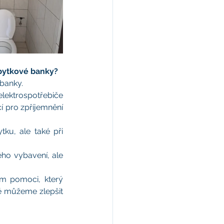
bytkové banky?
banky. 
lektrospotřebiče 
í pro zpříjemnění 
ku, ale také při 
o vybavení, ale 
em pomoci, který 
ě můžeme zlepšit 