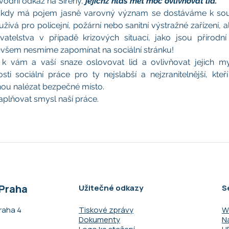
odní odkaz na Sirény, 
jejichž hlas měl moc ovlivňovat lid.
 kdy má pojem jasně varovný význam se dostáváme k souč
ívá pro policejní, požární nebo sanitní výstražné zařízení, al
atelstva v případě krizových situací, jako jsou přírodní 
Ovšem nesmíme zapomínat na sociální stránku!
 vám a vaší snaze oslovovat lid a ovlivňovat jejich my
sti sociální práce pro ty nejslabší a nejzranitelnější, kteř
hou nalézat bezpečné místo.
aplňovat smysl naší práce.
 Praha
Užitečné odkazy
S
raha 4​
Tiskové zprávy
W
Dokumenty
N