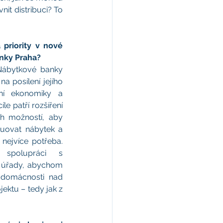
it distribuci? To 
 priority v nové 
nky Praha?
ábytkové banky 
 posílení jejího 
ní ekonomiky a 
le patří rozšíření 
ch možností, aby 
buovat nábytek a 
nejvíce potřeba. 
 spolupráci s 
 úřady, abychom 
 domácnosti nad 
ektu – tedy jak z 