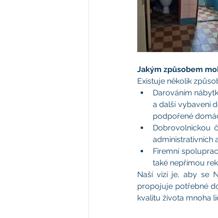
Jakým způsobem moho
Existuje několik způsob
Darováním nábytku
a další vybavení d
podpořené domác
Dobrovolnickou či
administrativních 
Firemní spolupra
také nepřímou re
Naší vizí je, aby se 
propojuje potřebné do
kvalitu života mnoha li