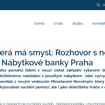
Domů
O nás
Služby
Kontak
erá má smysl: Rozhovor s 
 Nábytkové banky Praha
aha pomáhá lidem v nouzi získat základní vybavení d
držitelnému nakládání s použitým nábytkem. Jaké výzvy 
povídali s novým vedoucím Miroslavem Novotným, který ch
ytovatele sociální pomoci, ale i jako důležitého hráče v ob
 o plánech na rozšíření služeb, zlepšení logistiky i možnost