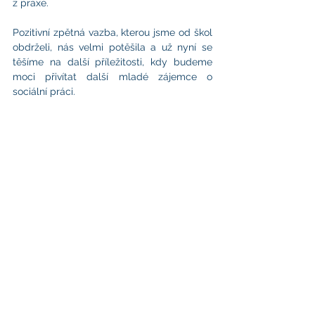
z praxe.
Pozitivní zpětná vazba, kterou jsme od škol 
obdrželi, nás velmi potěšila a už nyní se 
těšíme na další příležitosti, kdy budeme 
moci přivítat další mladé zájemce o 
sociální práci.
Centrum sociálních služeb
Praha
Adresa ředitelství:
Žilinská 2769/2, Praha 4​
E-mail:
cssp@csspraha.cz
Telefon:
+420 296 332 014
IČO:
70878277
ID datové schránky:
56uz5k6
Užitečné odkazy
Tiskové zprávy
Dokumenty
Logo ke stažení
Ochrana osobních údajů