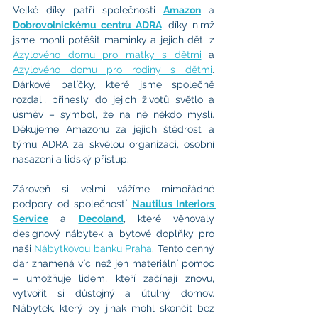
Velké díky patří společnosti 
Amazon
 a 
Dobrovolnickému centru ADRA
, díky nimž 
jsme mohli potěšit maminky a jejich děti z 
Azylového domu pro matky s dětmi
 a 
Azylového domu pro rodiny s dětmi
. 
Dárkové balíčky, které jsme společně 
rozdali, přinesly do jejich životů světlo a 
úsměv – symbol, že na ně někdo myslí. 
Děkujeme Amazonu za jejich štědrost a 
týmu ADRA za skvělou organizaci, osobní 
nasazení a lidský přístup.
Zároveň si velmi vážíme mimořádné 
podpory od společností 
Nautilus Interiors 
Service
 a 
Decoland
, které věnovaly 
designový nábytek a bytové doplňky pro 
naši 
Nábytkovou banku Praha
. Tento cenný 
dar znamená víc než jen materiální pomoc 
– umožňuje lidem, kteří začínají znovu, 
vytvořit si důstojný a útulný domov. 
Nábytek, který by jinak mohl skončit bez 