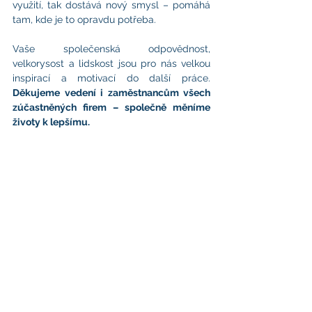
využití, tak dostává nový smysl – pomáhá 
tam, kde je to opravdu potřeba.
Vaše společenská odpovědnost, 
velkorysost a lidskost jsou pro nás velkou 
inspirací a motivací do další práce. 
Děkujeme vedení i zaměstnancům všech 
zúčastněných firem – společně měníme 
životy k lepšímu.
Centrum sociálních služeb
Praha
Adresa ředitelství:
Žilinská 2769/2, Praha 4​
E-mail:
cssp@csspraha.cz
Telefon:
+420 296 332 014
IČO:
70878277
ID datové schránky:
56uz5k6
Užitečné odkazy
Tiskové zprávy
Dokumenty