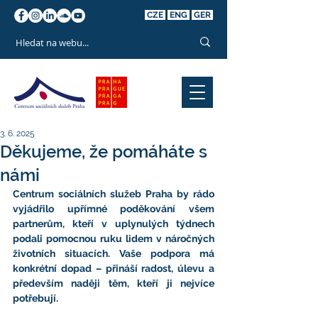
CZE
ENG
GER
3. 6. 2025
Děkujeme, že pomáháte s
námi
Centrum sociálních služeb Praha by rádo 
vyjádřilo upřímné poděkování všem 
partnerům, kteří v uplynulých týdnech 
podali pomocnou ruku lidem v náročných 
životních situacích. Vaše podpora má 
konkrétní dopad – přináší radost, úlevu a 
především naději těm, kteří ji nejvíce 
potřebují.